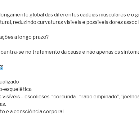
longamento global das diferentes cadeias musculares e o g
ral, reduzindo curvaturas visíveis e possíveis dores associ
rações a longo prazo?
 centra-se no tratamento da causa e não apenas os sintoma
?
ualizado
o-esquelética
visíveis – escolioses, “corcunda”, “rabo empinado”, “joelho
as.
o e a consciência corporal