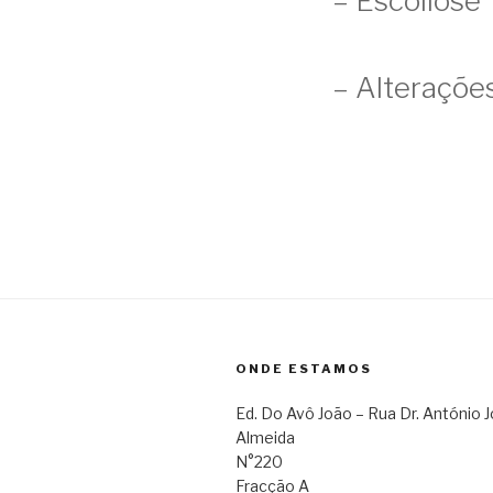
– Escoliose
– Alteraçõe
ONDE ESTAMOS
Ed. Do Avô João – Rua Dr. António 
Almeida
N°220
Fracção A