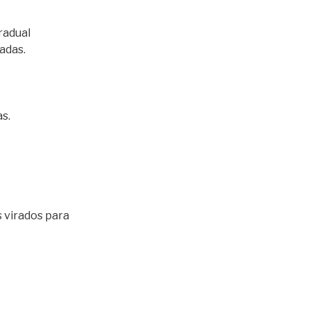
radual
adas.
s.
s virados para