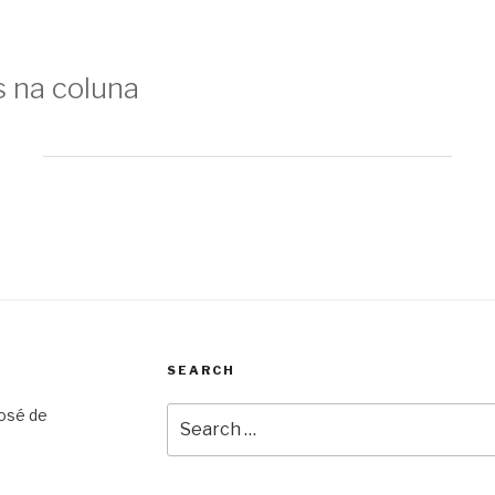
s na coluna
SEARCH
Search
José de
for: