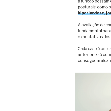
a função possam 
posturais, como 
hiperlordose, jo
A avaliação de ca
fundamental para 
expectativas dos
Cada caso é um ca
anterior e só com
conseguem alcanç