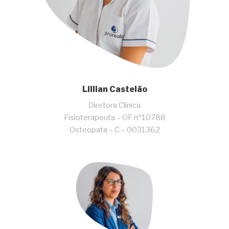
Lillian Castelão
Diretora Clínica
Fisioterapeuta – OF nº10788
Osteopata – C – 0031362