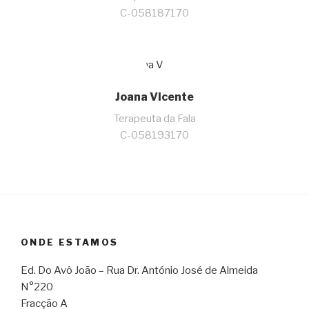
C-058187170
Joana Vicente
Terapeuta da Fala
C-058193170
ONDE ESTAMOS
Ed. Do Avô João – Rua Dr. António José de Almeida
N°220
Fracção A