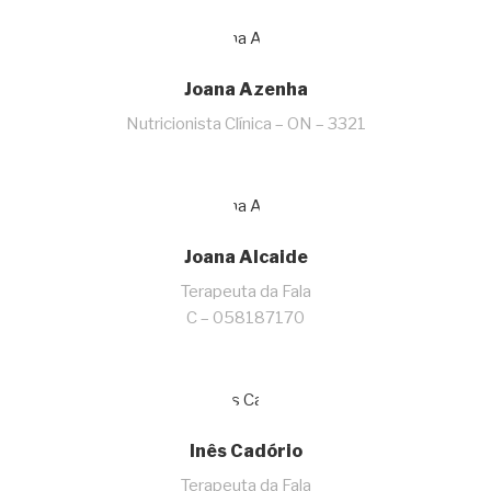
Joana Azenha
Nutricionista Clínica – ON – 3321
Joana Alcaide
Terapeuta da Fala
C – 058187170
Inês Cadório
Terapeuta da Fala