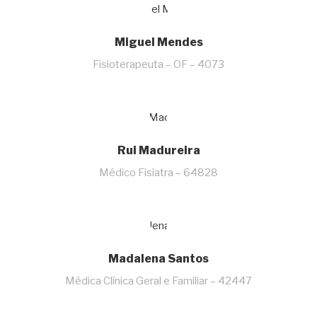
Miguel Mendes
Fisioterapeuta – OF – 4073
Rui Madureira
Médico Fisiatra – 64828
Madalena Santos
Médica Clínica Geral e Familiar – 42447