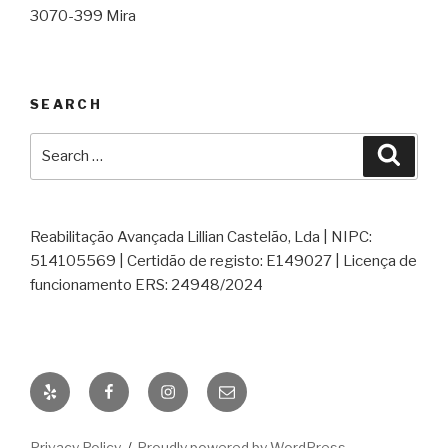
3070-399 Mira
SEARCH
Search
Searc
for:
Reabilitação Avançada Lillian Castelão, Lda | NIPC:
514105569 | Certidão de registo: E149027 | Licença de
funcionamento ERS: 24948/2024
Yelp
Facebook
Instagram
Email
Privacy Policy
Proudly powered by WordPress