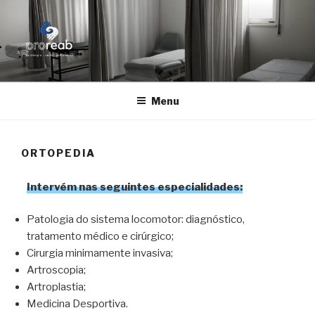
Skip
to
content
PROREAB
Reabilitação Física Avançada
Menu
ORTOPEDIA
Intervém nas seguintes especialidades:
Patologia do sistema locomotor: diagnóstico,
tratamento médico e cirúrgico;
Cirurgia minimamente invasiva;
Artroscopia;
Artroplastia;
Medicina Desportiva.