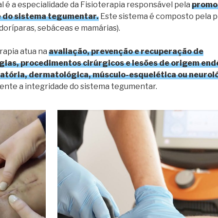
 é a especialidade da Fisioterapia responsável pela
promoç
e do sistema tegumentar.
Este sistema é composto pela pe
udoríparas, sebáceas e mamárias).
erapia atua na
avaliação, prevenção e recuperação de
gias, procedimentos cirúrgicos e lesões de origem end
latória, dermatológica, músculo-esquelética ou neurol
mente a integridade do sistema tegumentar.