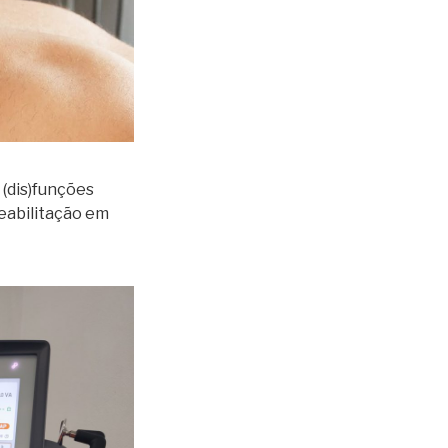
(dis)funções
eabilitação em