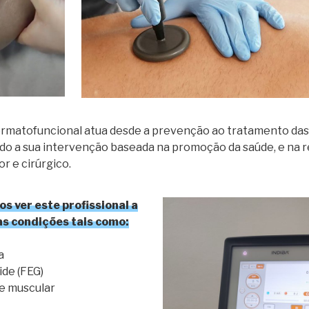
ermatofuncional atua desde a prevenção ao tratamento das 
o a sua intervenção baseada na promoção da saúde, e na r
r e cirúrgico.
 ver este profissional a
as condições tais como:
a
de (FEG)
 e muscular