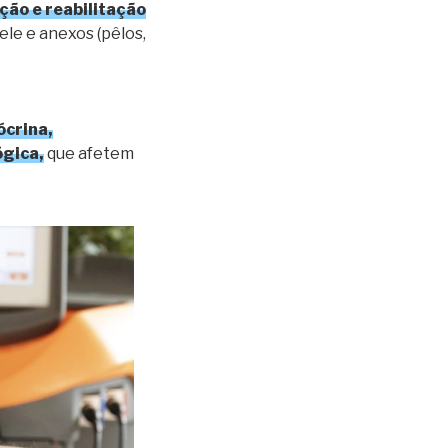
ão e reabilitação
le e anexos (pêlos,
ócrina,
ógica,
que afetem