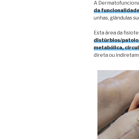
A Dermatofuncional
da funcionalidad
unhas, glândulas s
Esta área da fisiot
distúrbios/patolo
metabólica, circu
direta ou indireta