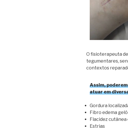
O fisioterapeuta d
tegumentares, send
contextos reparado
Assim, poderemos
atuar em divers
Gordura localizad
Fibro edema gelói
Flacidez cutânea
Estrias