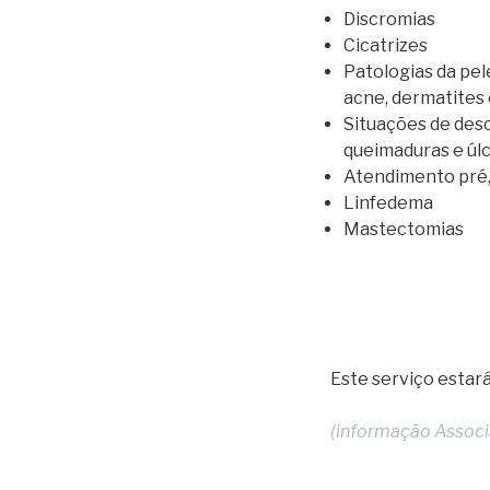
Discromias
Cicatrizes
Patologias da pel
acne, dermatites e
Situações de des
queimaduras e úl
Atendimento pré,
Linfedema
Mastectomias
Este serviço estará
(informação Associ