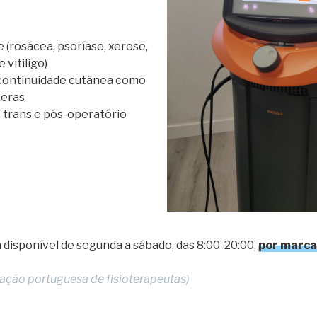
e (rosácea, psoríase, xerose,
 vitiligo)
continuidade cutânea como
ceras
 trans e pós-operatório
 disponível de segunda a sábado, das 8:00-20:00,
por marca
ação portuguesa de fisioterapeutas)