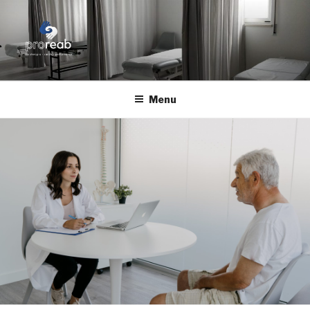
Skip
to
content
PROREAB
Reabilitação Física Avançada
Menu