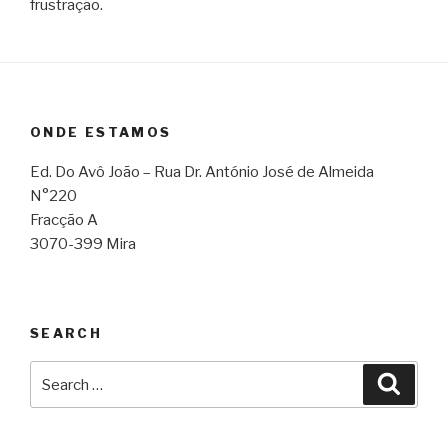
frustração.
ONDE ESTAMOS
Ed. Do Avô João – Rua Dr. António José de Almeida
N°220
Fracção A
3070-399 Mira
SEARCH
Search
Searc
for: