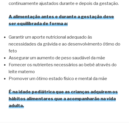
continuamente ajustados durante e depois da gestação.
A alimentação antes e durante a gestação deve
ser equilibrada de forma a:
Garantir um aporte nutricional adequado às
necessidades da grávida e ao desenvolvimento ótimo do
feto
Assegurar um aumento de peso saudável da mãe
Fornecer os nutrientes necessários ao bebé através do
leite materno
Promover um ótimo estado físico e mental da mãe
É na idade pediátrica que as crianças adquirem os
hábitos alimentares que a acompanharão na vida
adulta.