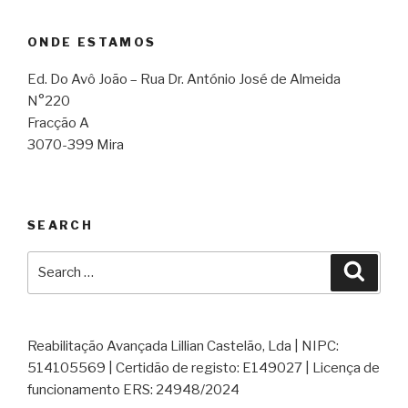
ONDE ESTAMOS
Ed. Do Avô João – Rua Dr. António José de Almeida
N°220
Fracção A
3070-399 Mira
SEARCH
Search
Searc
for:
Reabilitação Avançada Lillian Castelão, Lda | NIPC:
514105569 | Certidão de registo: E149027 | Licença de
funcionamento ERS: 24948/2024